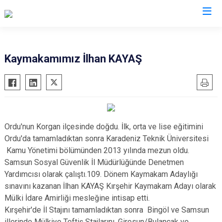
Denizli
Kaymakamımız İlhan KAYAŞ
Acıpayam
Çardak
Pamukkale
Çivril
Babadağ
Güney
Baklan
Honaz
Ordu'nun Korgan ilçesinde doğdu. İlk, orta ve lise eğitimini
Ordu'da tamamladıktan sonra Karadeniz Teknik Üniversitesi
Bekilli
Kale
Kamu Yönetimi bölümünden 2013 yılında mezun oldu.
Beyağaç
Sarayköy
Samsun Sosyal Güvenlik İl Müdürlüğünde Denetmen
Bozkurt
Serinhisar
Yardımcısı olarak çalıştı.109. Dönem Kaymakam Adaylığı
Buldan
Tavas
sınavını kazanan İlhan KAYAŞ Kırşehir Kaymakam Adayı olarak
Mülki İdare Amirliği mesleğine intisap etti.
Çal
Merkezefendi
Kırşehir'de İl Stajını tamamladıktan sonra Bingöl ve Samsun
Çameli
illerinde Mülkiye Teftiş Stajlarını, Giresun/Bulancak ve