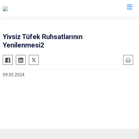
Denizli
Yivsiz Tüfek Ruhsatlarının
Yenilenmesi2
Acıpayam
Çardak
Pamukkale
Çivril
Babadağ
Güney
09.05.2024
Baklan
Honaz
Bekilli
Kale
Beyağaç
Sarayköy
Bozkurt
Serinhisar
Buldan
Tavas
Çal
Merkezefendi
Çameli